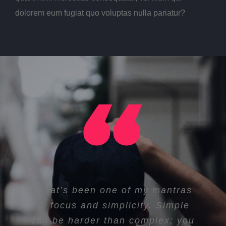
dolorem eum fugiat quo voluptas nulla pariatur?
“I think if you do something and it
“That’s been one of my mantras
turns out pretty good, then you
— focus and simplicity. Simple
can be harder than complex; you
should go do something else