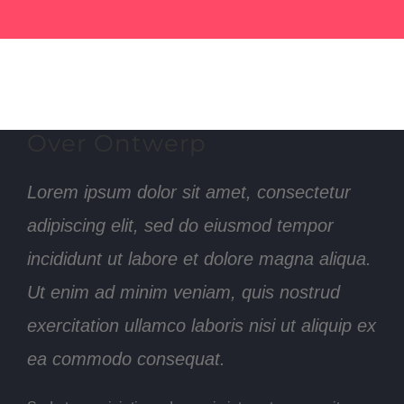
Over Ontwerp
Lorem ipsum dolor sit amet, consectetur
adipiscing elit, sed do eiusmod tempor
incididunt ut labore et dolore magna aliqua.
Ut enim ad minim veniam, quis nostrud
exercitation ullamco laboris nisi ut aliquip ex
ea commodo consequat.