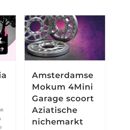
Amsterdamse
Mokum 4Mini
ef
Garage scoort
Aziatische
nichemarkt
ia
Amsterdamse
Mokum 4Mini
Garage scoort
Aziatische
ok
a
nichemarkt
e