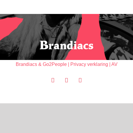
Brandiacs
&
Go2People
|
Privacy verklaring
|
AV
Facebook
LinkedIn
Instagram