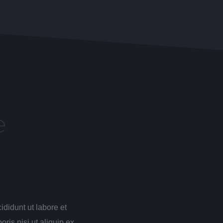
e
ididunt ut labore et
ris nisi ut aliquip ex