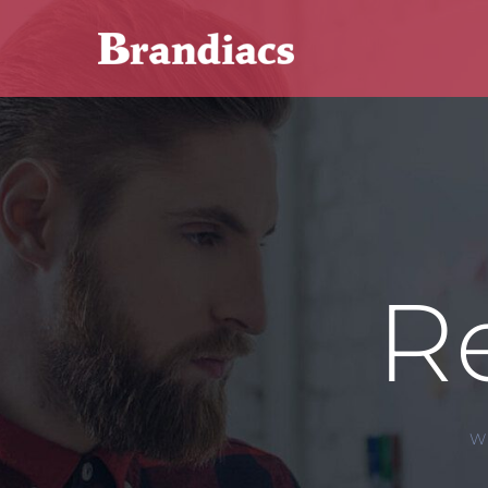
Ga
naar
inhoud
R
W